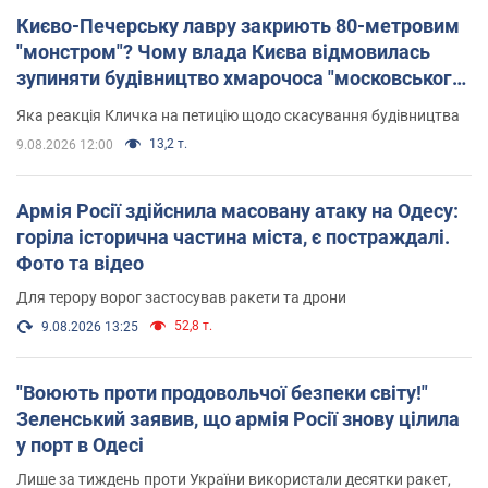
Києво-Печерську лавру закриють 80-метровим
"монстром"? Чому влада Києва відмовилась
зупиняти будівництво хмарочоса "московського
вірянина"
Яка реакція Кличка на петицію щодо скасування будівництва
13,2 т.
9.08.2026 12:00
Армія Росії здійснила масовану атаку на Одесу:
горіла історична частина міста, є постраждалі.
Фото та відео
Для терору ворог застосував ракети та дрони
52,8 т.
9.08.2026 13:25
"Воюють проти продовольчої безпеки світу!"
Зеленський заявив, що армія Росії знову цілила
у порт в Одесі
Лише за тиждень проти України використали десятки ракет,