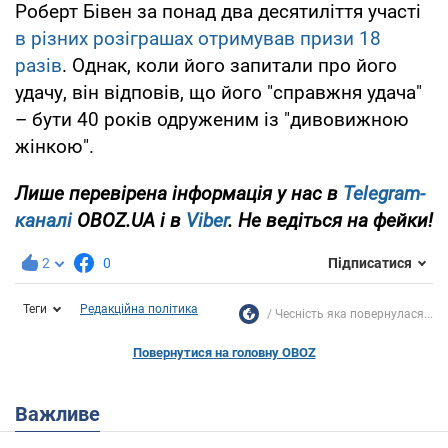
Роберт Бівен за понад два десятиліття участі
в різних розіграшах отримував призи 18
разів
. Однак, коли його запитали про його
удачу, він відповів, що його "справжня удача"
– бути 40 років одруженим із "дивовижною
жінкою".
Лише перевірена інформація у нас в
Telegram-
каналі
OBOZ.UA і в
Viber
. Не ведіться на фейки!
2
0
Підписатися
Теги
Редакційна політика
Чесність яка повернулася...
Повернутися на головну OBOZ
Важливе