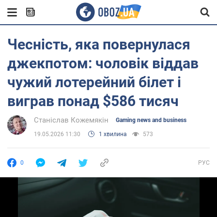
Чесність, яка повернулася
джекпотом: чоловік віддав
чужий лотерейний білет і
виграв понад $586 тисяч
Станіслав Кожемякін
Gaming news and business
19.05.2026 11:30
1 хвилина
573
0
РУС