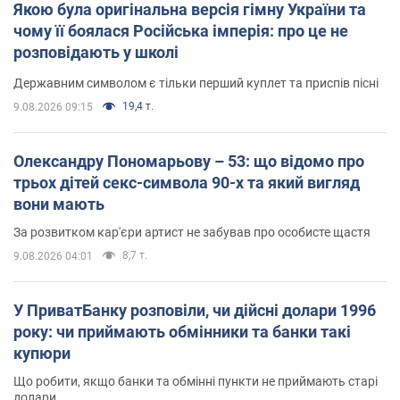
Якою була оригінальна версія гімну України та
чому її боялася Російська імперія: про це не
розповідають у школі
Державним символом є тільки перший куплет та приспів пісні
19,4 т.
9.08.2026 09:15
Олександру Пономарьову – 53: що відомо про
трьох дітей секс-символа 90-х та який вигляд
вони мають
За розвитком кар'єри артист не забував про особисте щастя
8,7 т.
9.08.2026 04:01
У ПриватБанку розповіли, чи дійсні долари 1996
року: чи приймають обмінники та банки такі
купюри
Що робити, якщо банки та обмінні пункти не приймають старі
долари