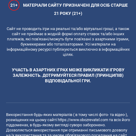
21+
МАТЕРІАЛИ САЙТУ ПРИЗНАЧЕНІ ДЛЯ ОСІБ СТАРШЕ
21 РОКУ (21+)
Сайт не проводить ігри на реальні та/або віртуальні гроші, а також
сайт не приймає в жодній формі оплату ставок та/або інших
платежів, які пов'язані/можуть бути пов'язані з азартними іграми,
букмекерами або тоталізаторами. Усі матеріали на
інформаційному ресурсі публікуються виключно в інформаційних
цілях.
УЧАСТЬ В АЗАРТНИХ ІГРАХ МОЖЕ ВИКЛИКАТИ ІГРОВУ
ЗАЛЕЖНІСТЬ. ДОТРИМУЙТЕСЯ ПРАВИЛ (ПРИНЦИПІВ)
ВІДПОВІДАЛЬНОЇ ГРИ.
Використання будь-яких матеріалів ( в тому числі фото- та відео-),
розміщених на цьому сайті
https://www.obozrevatel.com
та всіх його
піддоменах, в будь-якому вигляді суворо заборонено.
Дозволяється використання при отриманні письмового дозволу
на їх використання та за умови обов'язкового посилання на сайт