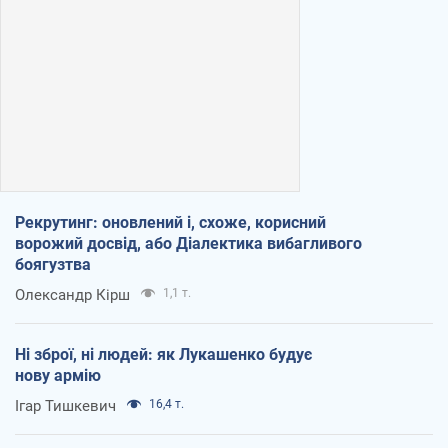
Рекрутинг: оновлений і, схоже, корисний
ворожий досвід, або Діалектика вибагливого
боягузтва
Олександр Кірш
1,1 т.
Ні зброї, ні людей: як Лукашенко будує
нову армію
Ігар Тишкевич
16,4 т.