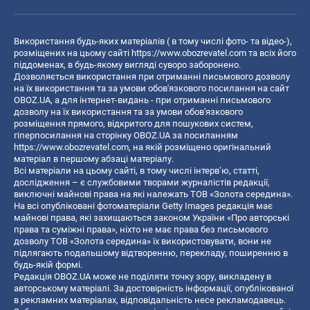
Використання будь-яких матеріалів ( в тому числі фото- та відео-),
розміщених на цьому сайті
https://www.obozrevatel.com
та всіх його
піддоменах, в будь-якому вигляді суворо заборонено.
Дозволяється використання при отриманні письмового дозволу
на їх використання та за умови обов'язкового посилання на сайт
OBOZ.UA, а для інтернет-видань - при отриманні письмового
дозволу на їх використання та за умови обов'язкового
розміщення прямого, відкритого для пошукових систем,
гіперпосилання на сторінку OBOZ.UA за посиланням
https://www.obozrevatel.com
, на якій розміщено оригінальний
матеріал в першому абзаці матеріалу.
Всі матеріали на цьому сайті, в тому числі інтерв’ю, статті,
дослідження – є службовими творами журналістів редакції,
виключні майнові права на які належать ТОВ «Золота середина».
На всі опубліковані фотоматеріали Getty Images редакція має
майнові права, які захищаються законом України «Про авторські
права та суміжні права», ніхто не має права без письмового
дозволу ТОВ «Золота середина» їх використовувати, вони не
підлягають подальшому відтворенню, перекладу, поширенню в
будь-якій формі.
Редакція OBOZ.UA може не поділяти точку зору, викладену в
авторському матеріалі. За достовірність інформації, опублікованої
в рекламних матеріалах, відповідальність несе рекламодавець.