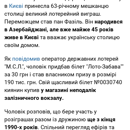
в
Києві
принесла 63-річному мешканцю
столиці великий лотерейний виграш.
Переможцем став пан Фазіль. Він
народився
в Азербайджані, але вже майже 45 років
живе в Києві
та вважає українську столицю
своїм домом.
Як
повідомив
оператор державних лотерей
"М.С.Л.", чоловік придбав білет "Лото-Забава""
за 30 грн і став власником призу в розмірі
190 тис. грн. Свій щасливий білет №0030740
киянин купив
у магазині неподалік
залізничного вокзалу.
Чоловік розповів, що бере участь у
розіграшах разом із дружиною
ще з кінця
1990-х років
. Спільний перегляд ефірів та