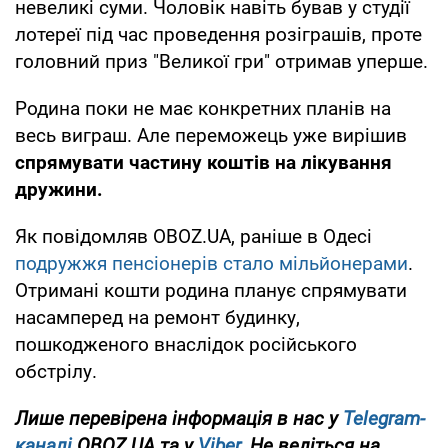
невеликі суми. Чоловік навіть бував у студії
лотереї під час проведення розіграшів, проте
головний приз "Великої гри" отримав уперше.
Родина поки не має конкретних планів на
весь виграш. Але переможець уже вирішив
спрямувати частину коштів на лікування
дружини.
Як повідомляв OBOZ.UA, раніше в Одесі
подружжя пенсіонерів стало мільйонерами
.
Отримані кошти родина планує спрямувати
насамперед на ремонт будинку,
пошкодженого внаслідок російського
обстрілу.
Лише перевірена інформація в нас у
Telegram-
каналі
OBOZ.UA та у
Viber
. Не ведіться на