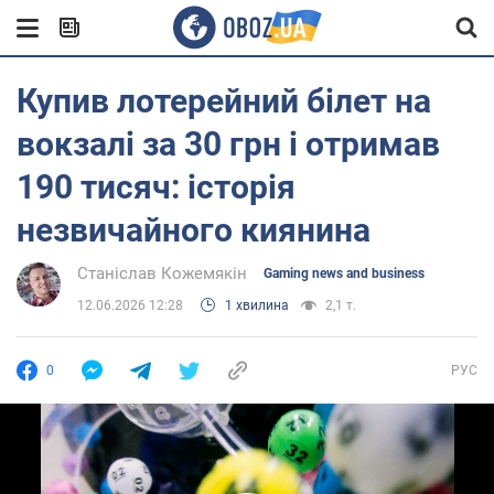
Купив лотерейний білет на
вокзалі за 30 грн і отримав
190 тисяч: історія
незвичайного киянина
Станіслав Кожемякін
Gaming news and business
12.06.2026 12:28
1 хвилина
2,1 т.
0
РУС