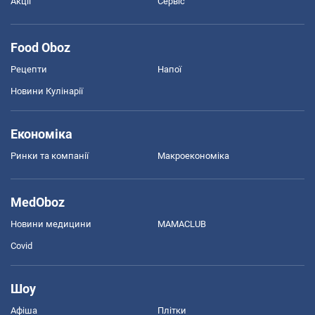
Акції
Сервіс
Food Oboz
Рецепти
Напої
Новини Кулінарії
Економіка
Ринки та компанії
Макроекономіка
MedOboz
Новини медицини
MAMACLUB
Covid
Шоу
Афіша
Плітки