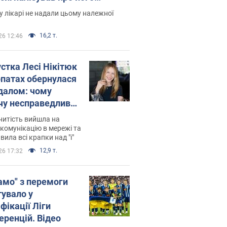
есивний" рак
 лікарі не надали цьому належної
16,2 т.
26 12:46
устка Лесі Нікітюк
рпатах обернулася
далом: чому
чу несправедливо
йтили
нитість вийшла на
комунікацію в мережі та
вила всі крапки над "і"
12,9 т.
26 17:32
амо" з перемоги
тувало у
фікації Ліги
еренцій. Відео