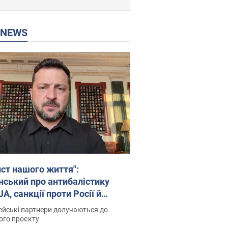
P NEWS
ист нашого життя":
нський про антибалістику
A, санкції проти Росії й
имку аграріїв. Відео
йські партнери долучаються до
ого проєкту