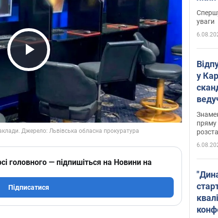
"агр
Спершу
уваги
6.08.20
Play Video
Відп
у Ка
скан
веду
захе
Знаме
пряму 
розста
6.08.20
сі головного — підпишіться на Новини на
"Дин
стар
Підписатися
квалі
конф