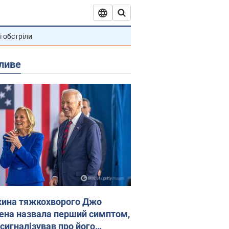
і обстріли
ливе
ина тяжкохворого Джо
ена назвала перший симптом,
 сигналізував про його