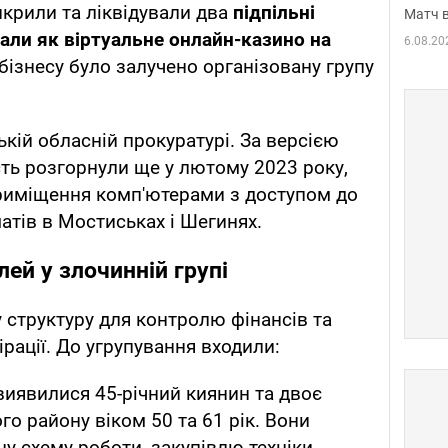
икрили та ліквідували два
підпільні
Матч в
вали як віртуальне онлайн-казино на
6.08.20
бізнесу було залучено організовану групу
ькій обласній прокуратурі. За версією
сть розгорнули ще у лютому 2023 року,
иміщення комп'ютерами з доступом до
атів в Мостиськах і Шегинях.
лей у злочинній групі
у структуру для контролю фінансів та
рації. До угрупування входили:
виявилися 45-річний киянин та двоє
о району віком 50 та 61 рік. Вони
ну схему роботи, закупівлю техніки,