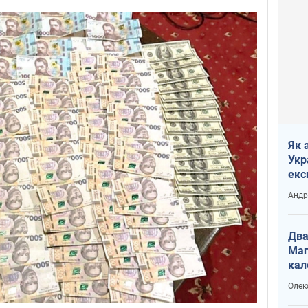
Як 
Укр
екс
наф
Андр
Два
Маг
кал
Олек