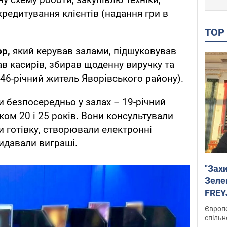
кредитування клієнтів (надання гри в
TO
р,
який керував залами, підшуковував
в касирів, збирав щоденну виручку та
46-річний житель Яворівського району).
безпосередньо у залах – 19-річний
іком 20 і 25 років. Вони консультували
и готівку, створювали електронні
идавали виграші.
"Зах
Зеле
FREYJ
підтр
Європе
спільн