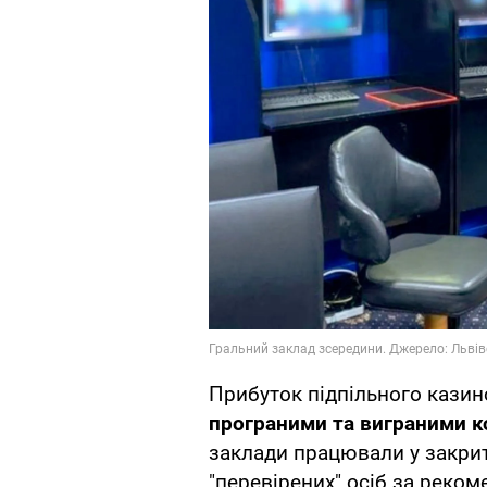
Прибуток підпільного кази
програними та виграними к
заклади працювали у закри
"перевірених" осіб за реком