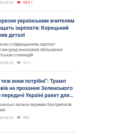
68,0 т.
26 20:20
вересня українським вчителям
ищать зарплати: Корецький
рив деталі
асно з підвищенням зарплат
гам уряд анонсував збільшення
тських стипендій
3,5 т.
26 00:29
 теж вони потрібні": Трамп
овів на прохання Зеленського
 передачі Україні ракет для
ot
анські запаси окремих боєприпасів
ені
885
26 00:59