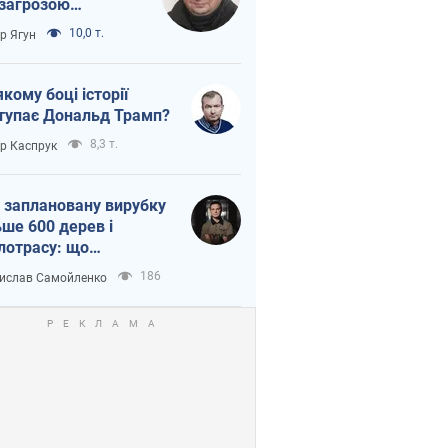
 загрозою
тична логістика
10,0 т.
ор Ягун
якому боці історії
тупає Дональд Трамп?
8,3 т.
ор Каспрук
 заплановану вирубку
ьше 600 дерев і
лотрасу: що
бувається на Теремках
186
ислав Самойленко
иєві