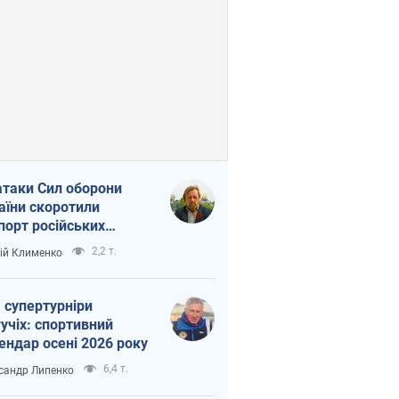
атаки Сил оборони
аїни скоротили
порт російських
топродуктів
2,2 т.
ій Клименко
 супертурніри
учіх: спортивний
ендар осені 2026 року
6,4 т.
сандр Липенко