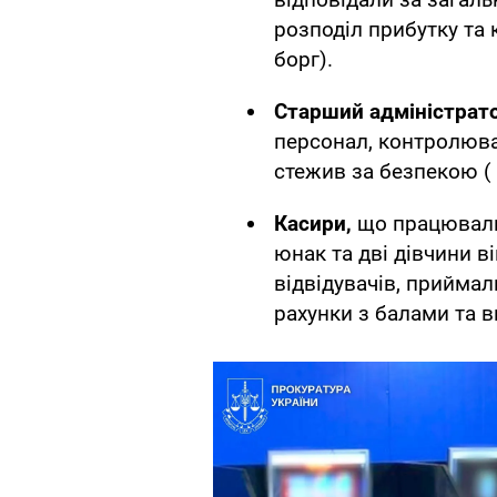
розподіл прибутку та 
борг).
Старший адміністрато
персонал, контролюва
стежив за безпекою ( 
Касири,
що працювали 
юнак та дві дівчини в
відвідувачів, приймал
рахунки з балами та в