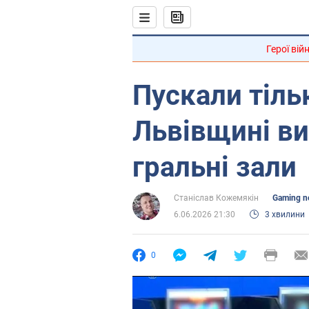
Герої вій
Пускали тільк
Львівщині ви
гральні зали
Станіслав Кожемякін
Gaming n
6.06.2026 21:30
3 хвилини
0