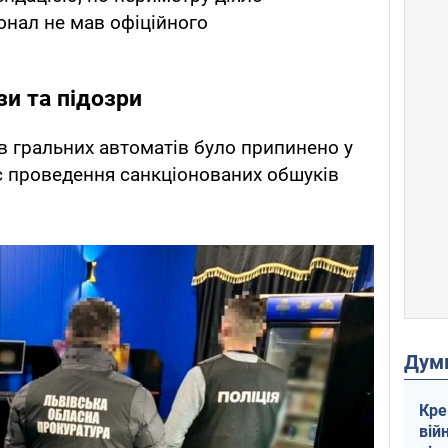
онал не мав офіційного
зи та підозри
ів гральних автоматів було припинено у
ас проведення санкціонованих обшуків
Дум
Кре
вій