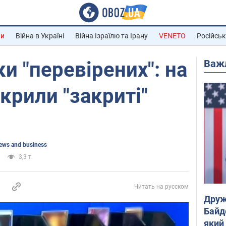
ни
Війна в Україні
Війна Ізраїлю та Ірану
VENETO
Російськ
Важ
и "перевірених": на
крили "закриті"
ews and business
3,3 т.
Читать на русском
Друж
Байд
який