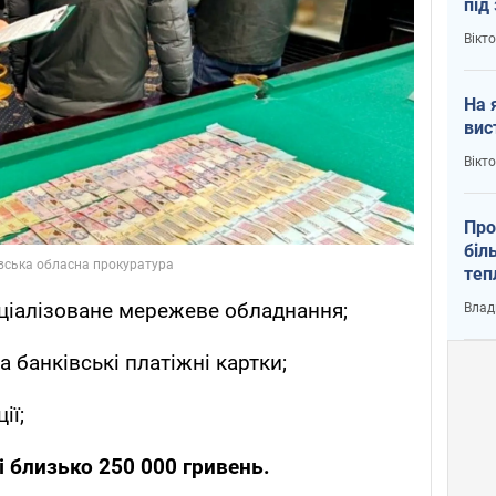
під
кри
Вікт
На 
вис
Вікт
Про
біл
теп
від
еціалізоване мережеве обладнання;
Влад
у К
а банківські платіжні картки;
ії;
і близько 250 000 гривень.