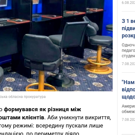
6.08.20
З 1 
підв
розк
Одноч
педаго
студен
7.08.20
"Нам
відп
щодо
Patri
Америк
но
формувався як різниця між
обмеж
оштами клієнтів
. Аби уникнути викриття,
7.08.20
тому режимі: всередину пускали лише
ендацією, по периметру діяло