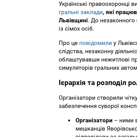
Українські правоохоронці в
гральні заклади
, які працю
Львівщині
. До незаконного 
із сімох осіб.
Про це
повідомили
у Львівс
слідства, незаконну діяльні
облаштувавши нежитлові пр
симуляторів гральних автом
Ієрархія та розподіл ро
Організатори створили чітк
забезпечення суворої конспі
Організатори
– ними 
мешканців Яворівськог
відповідали за загаль