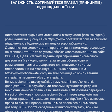
ЗАЛЕЖНІСТЬ. ДОТРИМУЙТЕСЯ ПРАВИЛ (ПРИНЦИПІВ)
ВІДПОВІДАЛЬНОЇ ГРИ.
Використання будь-яких матеріалів ( в тому числі фото- та відео-),
розміщених на цьому сайті
https://www.obozrevatel.com
та всіх його
піддоменах, в будь-якому вигляді суворо заборонено.
Дозволяється використання при отриманні письмового дозволу
на їх використання та за умови обов'язкового посилання на сайт
OBOZ.UA, а для інтернет-видань - при отриманні письмового
дозволу на їх використання та за умови обов'язкового
розміщення прямого, відкритого для пошукових систем,
гіперпосилання на сторінку OBOZ.UA за посиланням
https://www.obozrevatel.com
, на якій розміщено оригінальний
матеріал в першому абзаці матеріалу.
Всі матеріали на цьому сайті, в тому числі інтерв’ю, статті,
дослідження – є службовими творами журналістів редакції,
виключні майнові права на які належать ТОВ «Золота середина».
На всі опубліковані фотоматеріали Getty Images редакція має
майнові права, які захищаються законом України «Про авторські
права та суміжні права», ніхто не має права без письмового
дозволу ТОВ «Золота середина» їх використовувати, вони не
підлягають подальшому відтворенню, перекладу, поширенню в