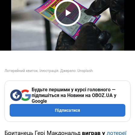
Play Video
Будьте першими у курсі головного —
підпишіться на Новини на OBOZ.UA у
Google
Підписатися
Британець Гері Макдональд
виграв у
лотереї