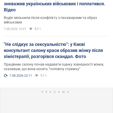
зневажив українських військових і поплатився.
Відео
Водія звільнили після конфлікту з пасажирами та образ
військових
8,2 т.
7.08.2026 15:47
"Не слідкує за сексуальністю": у Києві
консультант салону краси образив жінку після
хімієтерапії, розгорівся скандал. Фото
Працівник салону почав надавати оцінку зовнішності жінки,
сказавши, що вона носить "чоловічу стрижку"
9,5 т.
7.08.2026 22:11