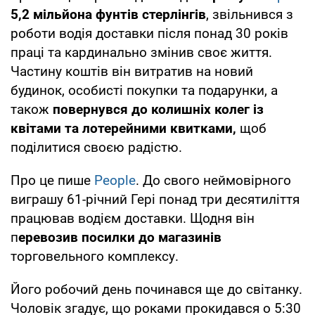
5,2 мільйона фунтів стерлінгів
, звільнився з
роботи водія доставки після понад 30 років
праці та кардинально змінив своє життя.
Частину коштів він витратив на новий
будинок, особисті покупки та подарунки, а
також
повернувся до колишніх колег із
квітами та лотерейними квитками,
щоб
поділитися своєю радістю.
Про це пише
People
. До свого неймовірного
виграшу 61-річний Гері понад три десятиліття
працював водієм доставки. Щодня він
п
еревозив посилки до магазинів
торговельного комплексу.
Його робочий день починався ще до світанку.
Чоловік згадує, що роками прокидався о 5:30