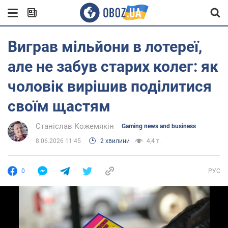
Виграв мільйони в лотереї,
але не забув старих колег: як
чоловік вирішив поділитися
своїм щастям
Станіслав Кожемякін
Gaming news and business
8.06.2026 11:45
2 хвилини
4,4 т.
0
РУС