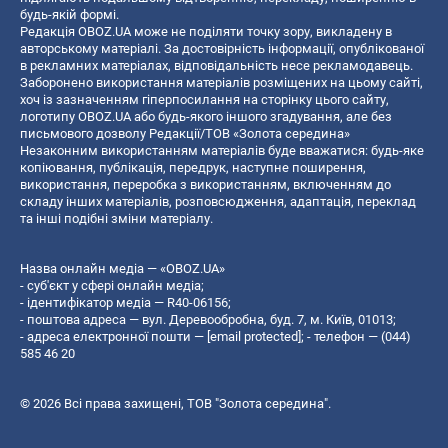
будь-якій формі.
Редакція OBOZ.UA може не поділяти точку зору, викладену в
авторському матеріалі. За достовірність інформації, опублікованої
в рекламних матеріалах, відповідальність несе рекламодавець.
Заборонено використання матеріалів розміщених на цьому сайті,
хоч із зазначенням гіперпосилання на сторінку цього сайту,
логотипу OBOZ.UA або будь-якого іншого згадування, але без
письмового дозволу Редакції/ТОВ «Золота середина»
Незаконним використанням матеріалів буде вважатися: будь-яке
копiювання, публiкацiя, передрук, наступне поширення,
використання, переробка з використанням, включенням до
складу інших матеріалів, розповсюдження, адаптація, переклад
та інші подібні зміни матеріалу.
Назва онлайн медіа — «OBOZ.UA»
- суб'єкт у сфері онлайн медіа;
- ідентифікатор медіа — R40-06156;
- поштова адреса — вул. Деревообробна, буд. 7, м. Київ, 01013;
- адреса електронної пошти —
[email protected]
; - телефон — (044)
585 46 20
© 2026 Всі права захищені, ТОВ "Золота середина".