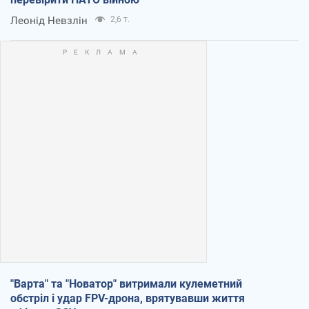
Леонід Невзлін
2,6 т.
"Варта" та "Новатор" витримали кулеметний
обстріл і удар FPV-дрона, врятувавши життя