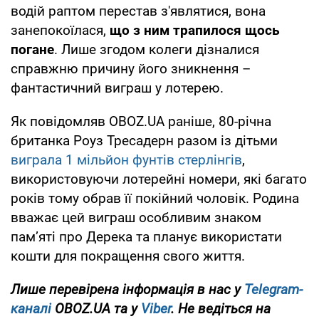
водій раптом перестав з'являтися, вона
занепокоїлася,
що з ним трапилося щось
погане
. Лише згодом колеги дізналися
справжню причину його зникнення –
фантастичний виграш у лотерею.
Як повідомляв OBOZ.UA раніше, 80-річна
британка Роуз Тресадерн разом із дітьми
виграла 1 мільйон фунтів стерлінгів
,
використовуючи лотерейні номери, які багато
років тому обрав її покійний чоловік. Родина
вважає цей виграш особливим знаком
пам’яті про Дерека та планує використати
кошти для покращення свого життя.
Лише перевірена інформація в нас у
Telegram-
каналі
OBOZ.UA та у
Viber
. Не ведіться на