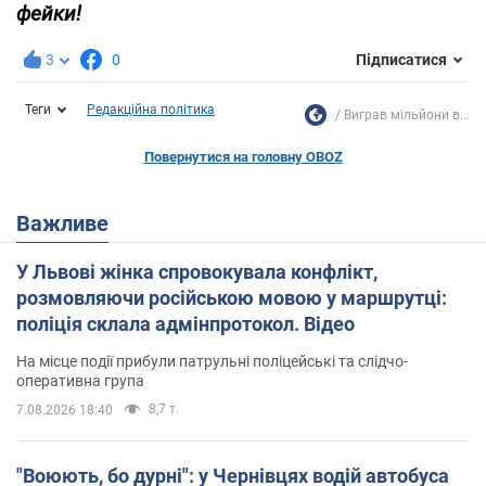
фейки!
3
0
Підписатися
Теги
Редакційна політика
Виграв мільйони в...
Повернутися на головну OBOZ
Важливе
У Львові жінка спровокувала конфлікт,
розмовляючи російською мовою у маршрутці:
поліція склала адмінпротокол. Відео
На місце події прибули патрульні поліцейські та слідчо-
оперативна група
8,7 т.
7.08.2026 18:40
"Воюють, бо дурні": у Чернівцях водій автобуса