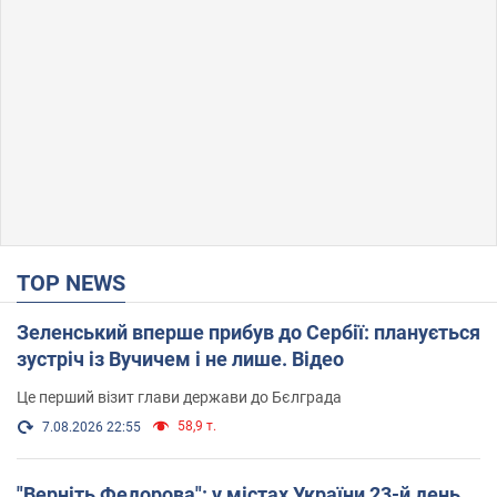
TOP NEWS
Зеленський вперше прибув до Сербії: планується
зустріч із Вучичем і не лише. Відео
Це перший візит глави держави до Бєлграда
58,9 т.
7.08.2026 22:55
"Верніть Федорова": у містах України 23-й день