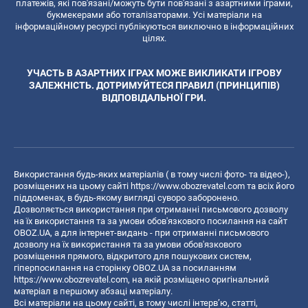
платежів, які пов'язані/можуть бути пов'язані з азартними іграми,
букмекерами або тоталізаторами. Усі матеріали на
інформаційному ресурсі публікуються виключно в інформаційних
цілях.
УЧАСТЬ В АЗАРТНИХ ІГРАХ МОЖЕ ВИКЛИКАТИ ІГРОВУ
ЗАЛЕЖНІСТЬ. ДОТРИМУЙТЕСЯ ПРАВИЛ (ПРИНЦИПІВ)
ВІДПОВІДАЛЬНОЇ ГРИ.
Використання будь-яких матеріалів ( в тому числі фото- та відео-),
розміщених на цьому сайті
https://www.obozrevatel.com
та всіх його
піддоменах, в будь-якому вигляді суворо заборонено.
Дозволяється використання при отриманні письмового дозволу
на їх використання та за умови обов'язкового посилання на сайт
OBOZ.UA, а для інтернет-видань - при отриманні письмового
дозволу на їх використання та за умови обов'язкового
розміщення прямого, відкритого для пошукових систем,
гіперпосилання на сторінку OBOZ.UA за посиланням
https://www.obozrevatel.com
, на якій розміщено оригінальний
матеріал в першому абзаці матеріалу.
Всі матеріали на цьому сайті, в тому числі інтерв’ю, статті,