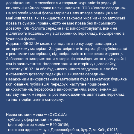
дослідження – є службовими творами журналістів редакції,
виключні майнові права на які належать ТОВ «Золота середина».
На всі опубліковані фотоматеріали Getty Images редакція має
майнові права, які захищаються законом України «Про авторські
права та суміжні права», ніхто не має права без письмового
дозволу ТОВ «Золота середина» їх використовувати, вони не
підлягають подальшому відтворенню, перекладу, поширенню в
будь-якій формі.
Редакція OBOZ.UA може не поділяти точку зору, викладену в
авторському матеріалі. За достовірність інформації, опублікованої
в рекламних матеріалах, відповідальність несе рекламодавець.
Заборонено використання матеріалів розміщених на цьому сайті,
хоч із зазначенням гіперпосилання на сторінку цього сайту,
логотипу OBOZ.UA або будь-якого іншого згадування, але без
письмового дозволу Редакції/ТОВ «Золота середина»
Незаконним використанням матеріалів буде вважатися: будь-яке
копiювання, публiкацiя, передрук, наступне поширення,
використання, переробка з використанням, включенням до
складу інших матеріалів, розповсюдження, адаптація, переклад
та інші подібні зміни матеріалу.
Назва онлайн медіа — «OBOZ.UA»
- суб'єкт у сфері онлайн медіа;
- ідентифікатор медіа — R40-06156;
- поштова адреса — вул. Деревообробна, буд. 7, м. Київ, 01013;