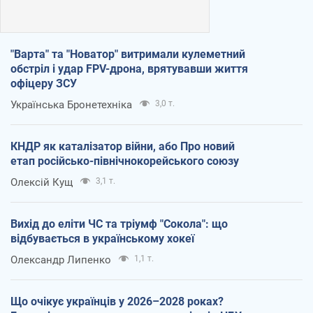
"Варта" та "Новатор" витримали кулеметний
обстріл і удар FPV-дрона, врятувавши життя
офіцеру ЗСУ
Українська Бронетехніка
3,0 т.
КНДР як каталізатор війни, або Про новий
етап російсько-північнокорейського союзу
Олексій Кущ
3,1 т.
Вихід до еліти ЧС та тріумф "Сокола": що
відбувається в українському хокеї
Олександр Липенко
1,1 т.
Що очікує українців у 2026–2028 роках?