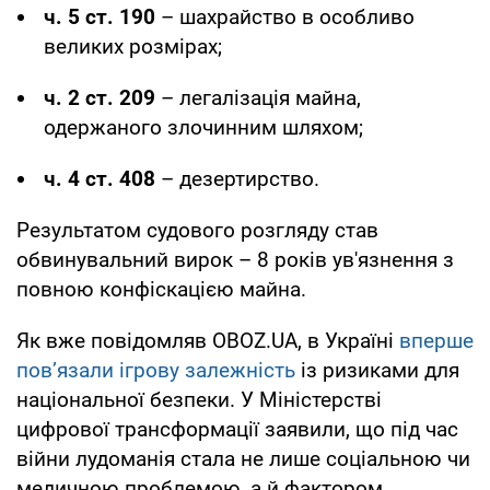
ч. 5 ст. 190
– шахрайство в особливо
великих розмірах;
ч. 2 ст. 209
– легалізація майна,
одержаного злочинним шляхом;
ч. 4 ст. 408
– дезертирство.
Результатом судового розгляду став
обвинувальний вирок – 8 років ув'язнення з
повною конфіскацією майна.
Як вже повідомляв OBOZ.UA, в Україні
вперше
пов’язали ігрову залежність
із ризиками для
національної безпеки. У Міністерстві
цифрової трансформації заявили, що під час
війни лудоманія стала не лише соціальною чи
медичною проблемою, а й фактором