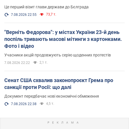
Це перший візит глави держави до Бєлграда
73,7 т.
7.08.2026 22:55
"Верніть Федорова": у містах України 23-й день
поспіль тривають масові мітинги з картонками.
Фото і відео
Учасники акцій продовжують серію щоденних протестів
2,1 т.
7.08.2026 22:22
Сенат США схвалив законопроєкт Грема про
санкції проти Росії: що далі
Документ передбачає нові економічні обмеження
4,5 т.
7.08.2026 22:38