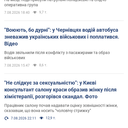
оперативна група
9,7 т.
7.08.2026 18:40
"Воюють, бо дурні": у Чернівцях водій автобуса
зневажив українських військових і поплатився.
Відео
Водія звільнили після конфлікту з пасажирами та образ
військових
8,6 т.
7.08.2026 15:47
"Не слідкує за сексуальністю": у Києві
консультант салону краси образив жінку після
хімієтерапії, розгорівся скандал. Фото
Працівник салону почав надавати оцінку зовнішності жінки,
сказавши, що вона носить "чоловічу стрижку"
12,9 т.
7.08.2026 22:11