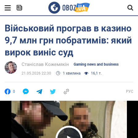
Військовий програв в казино
9,7 млн грн побратимів: який
вирок виніс суд
Станіслав Кожемякін
Gaming news and business
21.05.2026 22:30
1 хвилина
16,1 т.
0
РУС