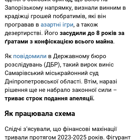
Запорізькому напрямку, визнали винним в
крадіжці грошей побратимів, які він
програвав в
азартні ігри
, а також
дезертирстві. Його
засудили до 8 років за
ґратами з конфіскацією всього майна
.
Як
повідомили
в Державному бюро
розслідувань (ДБР), такий вирок виніс
Самарівський міськрайонний суд
Дніпропетровської області. Втім, наразі
рішення ще не набрало законної сили –
триває строк подання апеляції.
Як працювала схема
Слідчі з’ясували, що фінансові махінації
тривали протягом 2023-2025 років. Фігурант