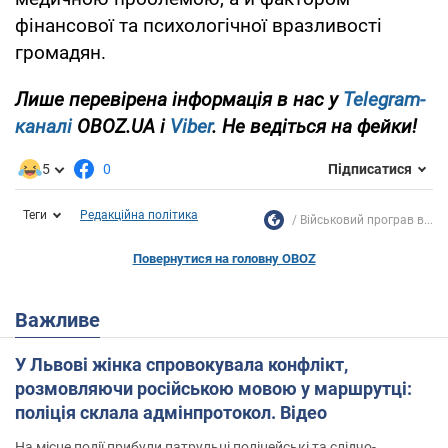
фінансової та психологічної вразливості
громадян.
Лише перевірена інформація в нас у
Telegram-
каналі
OBOZ.UA і
Viber
. Не ведіться на фейки!
5
0
Підписатися
Теги
Редакційна політика
Військовий програв в...
Повернутися на головну OBOZ
Важливе
У Львові жінка спровокувала конфлікт,
розмовляючи російською мовою у маршрутці:
поліція склала адмінпротокол. Відео
На місце події прибули патрульні поліцейські та слідчо-