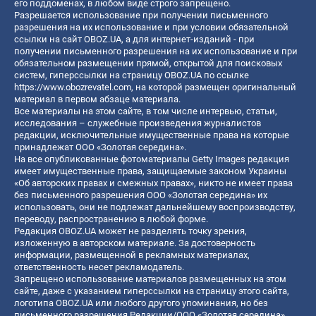
его поддоменах, в любом виде строго запрещено.
Разрешается использование при получении письменного
разрешения на их использование и при условии обязательной
ссылки на сайт OBOZ.UA, а для интернет-изданий - при
получении письменного разрешения на их использование и при
обязательном размещении прямой, открытой для поисковых
систем, гиперссылки на страницу OBOZ.UA по ссылке
https://www.obozrevatel.com
, на которой размещен оригинальный
материал в первом абзаце материала.
Все материалы на этом сайте, в том числе интервью, статьи,
исследования – служебные произведения журналистов
редакции, исключительные имущественные права на которые
принадлежат ООО «Золотая середина».
На все опубликованные фотоматериалы Getty Images редакция
имеет имущественные права, защищаемые законом Украины
«Об авторских правах и смежных правах», никто не имеет права
без письменного разрешения ООО «Золотая середина» их
использовать, они не подлежат дальнейшему воспроизводству,
переводу, распространению в любой форме.
Редакция OBOZ.UA может не разделять точку зрения,
изложенную в авторском материале. За достоверность
информации, размещенной в рекламных материалах,
ответственность несет рекламодатель.
Запрещено использование материалов размещенных на этом
сайте, даже с указанием гиперссылки на страницу этого сайта,
логотипа OBOZ.UA или любого другого упоминания, но без
письменного разрешения Редакции/ООО «Золотая середина»