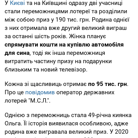
У
Києві
та на Київщині одразу дві учасниці
стали переможницями лотереї та розділили
між собою приз у 190 тис. грн. Родина однієї
з них отримала вже другий великий виграш
за останні шість років. Жінка планує
спрямувати кошти на купівлю автомобіля
для сина
, тоді як інша переможниця
витратить частину призу на подарунки
близьким та новий телевізор.
Кожна зі щасливиць отримає
по 95 тис. грн
.
Про це
повідомив
оператор державних
лотерей "М.С.Л.".
Однією з переможниць стала 49-річна киянка
Ольга. Її історія виявилася особливою, адже
родина вже вигравала великий приз. У 2020