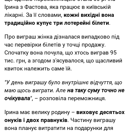
Ірина з Фастова, яка працює в київській
лікарні. За її словами,
кожні вихідні вона
традиційно купує три лотерейні білети
.
Про виграш жінка дізналася випадково під
час перевірки білетів у точці продажу.
Спочатку вона почула, що хтось виграв 95
тис. грн, а згодом з'ясувалося, що щасливий
квиток належить саме їй.
"У день виграшу було внутрішнє відчуття, що
маю щось виграти. Але
на таку суму точно не
очікувала
"
, – розповіла переможниця.
Ірина має велику родину –
виховує десятьох
онуків і двох правнуків
. Частину виграшу
вона планує витратити на подарунки для