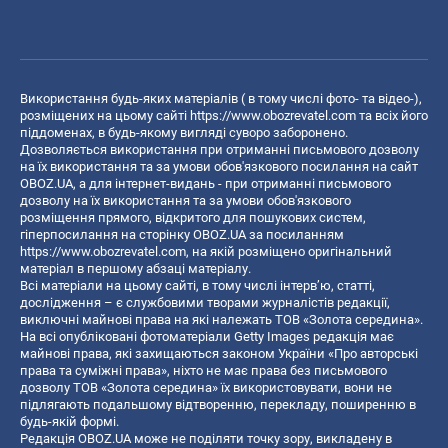
Використання будь-яких матеріалів ( в тому числі фото- та відео-),
розміщених на цьому сайті
https://www.obozrevatel.com
та всіх його
піддоменах, в будь-якому вигляді суворо заборонено.
Дозволяється використання при отриманні письмового дозволу
на їх використання та за умови обов'язкового посилання на сайт
OBOZ.UA, а для інтернет-видань - при отриманні письмового
дозволу на їх використання та за умови обов'язкового
розміщення прямого, відкритого для пошукових систем,
гіперпосилання на сторінку OBOZ.UA за посиланням
https://www.obozrevatel.com
, на якій розміщено оригінальний
матеріал в першому абзаці матеріалу.
Всі матеріали на цьому сайті, в тому числі інтерв’ю, статті,
дослідження – є службовими творами журналістів редакції,
виключні майнові права на які належать ТОВ «Золота середина».
На всі опубліковані фотоматеріали Getty Images редакція має
майнові права, які захищаються законом України «Про авторські
права та суміжні права», ніхто не має права без письмового
дозволу ТОВ «Золота середина» їх використовувати, вони не
підлягають подальшому відтворенню, перекладу, поширенню в
будь-якій формі.
Редакція OBOZ.UA може не поділяти точку зору, викладену в