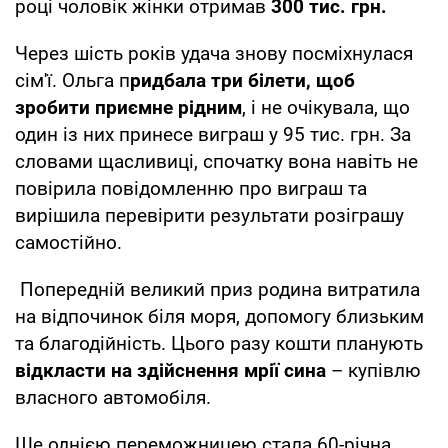
році чоловік жінки отримав
300 тис. грн.
Через шість років удача знову посміхнулася
сім'ї. Ольга п
ридбала три білети, щоб
зробити приємне рідним
, і не очікувала, що
один із них принесе виграш у 95 тис. грн. За
словами щасливиці, спочатку вона навіть не
повірила повідомленню про виграш та
вирішила перевірити результати розіграшу
самостійно.
Попередній великий приз родина витратила
на відпочинок біля моря, допомогу близьким
та благодійність. Цього разу кошти планують
відкласти на здійснення мрії сина
– купівлю
власного автомобіля.
Ще однією переможницею стала 60-річна