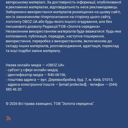
авторському матеріалі. За достовірність інформації, опублікованої
в рекламних матеріалах, відповідальність несе рекламодавець.
Заборонено використання матеріалів розміщених на цьому сайті,
хоч із зазначенням гіперпосилання на сторінку цього сайту,
логотипу OBOZ.UA або будь-якого іншого згадування, але без
письмового дозволу Редакції/ТОВ «Золота середина»
Незаконним використанням матеріалів буде вважатися: будь-яке
копiювання, публiкацiя, передрук, наступне поширення,
використання, переробка з використанням, включенням до
складу інших матеріалів, розповсюдження, адаптація, переклад
та інші подібні зміни матеріалу.
Назва онлайн медіа — «OBOZ.UA»
- суб'єкт у сфері онлайн медіа;
- ідентифікатор медіа — R40-06156;
- поштова адреса — вул. Деревообробна, буд. 7, м. Київ, 01013;
- адреса електронної пошти —
[email protected]
; - телефон — (044)
585 46 20
© 2026 Всі права захищені, ТОВ "Золота середина".