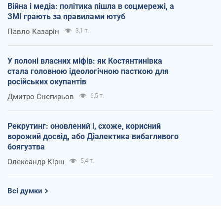
Війна і медіа: політика пішла в соцмережі, а
ЗМІ грають за правилами ютуб
Павло Казарін
3,1 т.
У полоні власних міфів: як Костянтинівка
стала головною ідеологічною пасткою для
російських окупантів
Дмитро Снєгирьов
6,5 т.
Рекрутинг: оновлений і, схоже, корисний
ворожий досвід, або Діалектика вибагливого
боягузтва
Олександр Кірш
5,4 т.
Всі думки