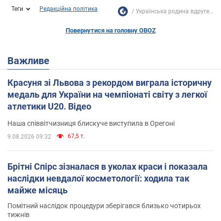
Теги
Редакційна політика
Українська родина вдруге...
Повернутися на головну OBOZ
Важливе
Красуня зі Львова з рекордом виграла історичну
медаль для України на чемпіонаті світу з легкої
атлетики U20. Відео
Наша співвітчизниця блискуче виступила в Орегоні
67,5 т.
9.08.2026 09:32
Брітні Спірс зізналася в уколах краси і показала
наслідки невдалої косметології: ходила так
майже місяць
Помітний наслідок процедури зберігався близько чотирьох
тижнів