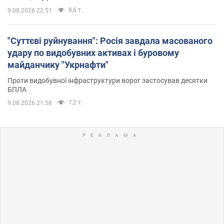
8,6 т.
9.08.2026 22:51
"Суттєві руйнування": Росія завдала масованого
удару по видобувних активах і буровому
майданчику "Укрнафти"
Проти видобувної інфраструктури ворог застосував десятки
БПЛА
7,2 т.
9.08.2026 21:58